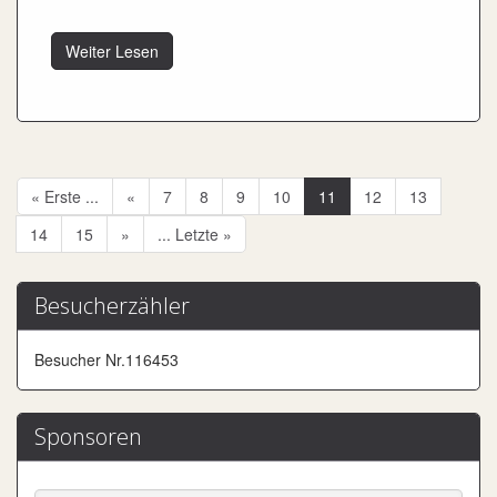
Weiter Lesen
« Erste ...
«
7
8
9
10
11
12
13
14
15
»
... Letzte »
Besucherzähler
Besucher Nr.116453
Sponsoren