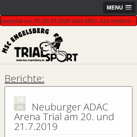
MENU
Alpenpokal am 25./26.07.2026 beim MSC Jura Heideck ---------
Berichte:
24
Neuburger ADAC
JUL
Arena Trial am 20. und
21.7.2019