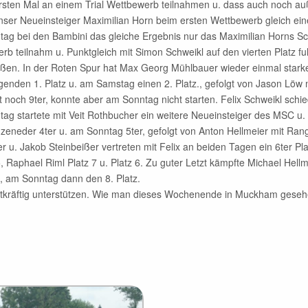
rsten Mal an einem Trial Wettbewerb teilnahmen u. dass auch noch auß
nser Neueinsteiger Maximilian Horn beim ersten Wettbewerb gleich einen
ag bei den Bambini das gleiche Ergebnis nur das Maximilian Horns Sch
rb teilnahm u. Punktgleich mit Simon Schweikl auf den vierten Platz fu
üßen. In der Roten Spur hat Max Georg Mühlbauer wieder einmal star
genden 1. Platz u. am Samstag einen 2. Platz., gefolgt von Jason Löw m
t noch 9ter, konnte aber am Sonntag nicht starten. Felix Schweikl schi
ag startete mit Veit Rothbucher ein weitere Neueinsteiger des MSC u.
eneder 4ter u. am Sonntag 5ter, gefolgt von Anton Hellmeier mit Ran
u. Jakob Steinbeißer vertreten mit Felix an beiden Tagen ein 6ter Plat
, Raphael Riml Platz 7 u. Platz 6. Zu guter Letzt kämpfte Michael Hell
, am Sonntag dann den 8. Platz.
tatkräftig unterstützen. Wie man dieses Wochenende in Muckham gesehe