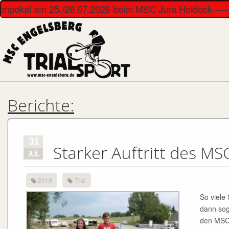
enpokal am 25./26.07.2026 beim MSC Jura Heideck ------------
Berichte:
31
Starker Auftritt des M
JUL
2019
Trial
So viele
dann soga
den MSC 