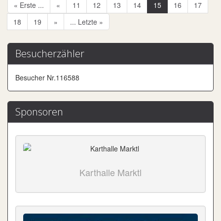
« Erste ...
«
11
12
13
14
15
16
17
18
19
»
... Letzte »
Besucherzähler
Besucher Nr.116588
Sponsoren
Karthalle Marktl