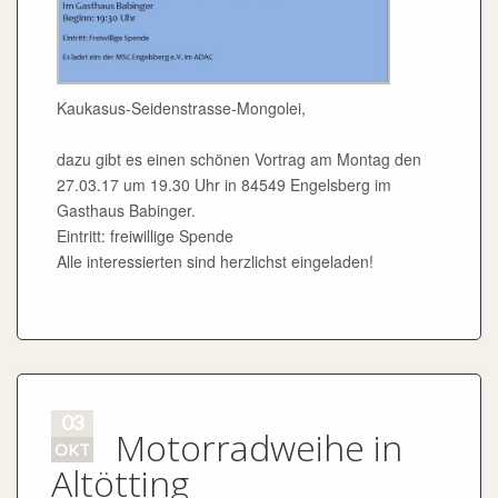
03
Motorradweihe in
OKT
Altötting
2016
Motorrad
Die MSC Motorradfreunde besuchten auch heuer die
Motorradweihe in Altötting.
Es wurden 1600 Motorräder gezählt. Dies ist schon
eine besondere Augenweide für jeden Biker, wenn der
komplette Kapellplatz mit Motorrädern gefüllt ist.
Nach der Weihe ging es zum gemeinsamen