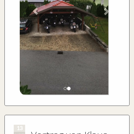
13
Vortrag von Klaus
MRZ
Hübner
2017
Motorrad