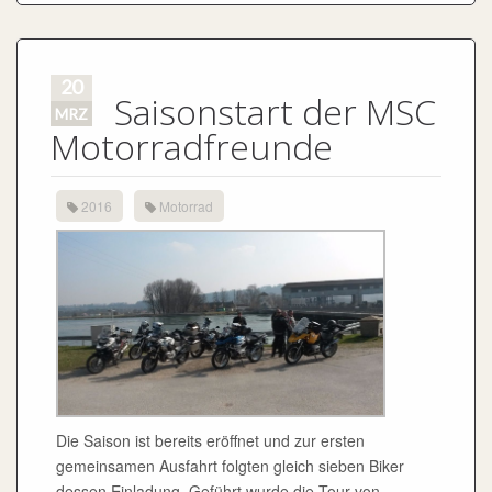
Die Saison ist bereits eröffnet und zur ersten
gemeinsamen Ausfahrt folgten gleich sieben Biker
dessen Einladung. Geführt wurde die Tour von
Gottfried über Flossing-Wasserburg-Soynsee-Gars am
Inn-Aschau-Lohkirchen-Mühldorf-Unterneukirchen auf
einen leckeren Kuchen und im Anschluss wieder nach
Engelsberg. Um den Stau und den Salzresten auf der
Strasse zu vermeiden ging es mal nicht in die Berge
und trotzdem hatten alle Spaß.
Die Motorradfreunde Engelsberg haben keinen
Markenzwang, auch wenn es so aussehen mag.
Es sind alle Motorradfahrer willkommen!