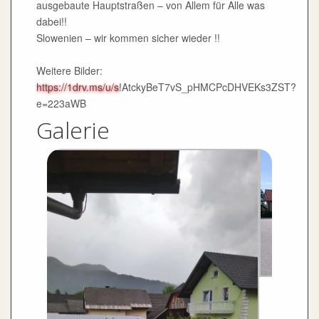
ausgebaute Hauptstraßen – von Allem für Alle was
dabei!!
Slowenien – wir kommen sicher wieder !!
Weitere Bilder:
https://1drv.ms/u/s
!AtckyBeT7vS_pHMCPcDHVEKs3ZST?
e=223aWB
Galerie