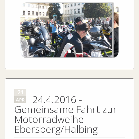
Motorradweihe
Ebersberg/Halbing
2016
Motorrad
Wg. Terminüberschneidung wird die GEMEINSAME
Anfahrt zur Motorradweihe des Ebersberger
Sauhaufens (
www.ebersbergersauhaufen.de
)
ABGESAGT.