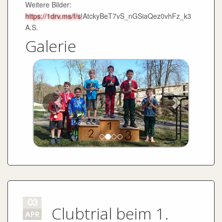
Weitere Bilder:
https://1drv.ms/f/s
!AtckyBeT7vS_nGSiaQez0vhFz_k3
A.S.
Galerie
03
Clubtrial beim 1.
APR