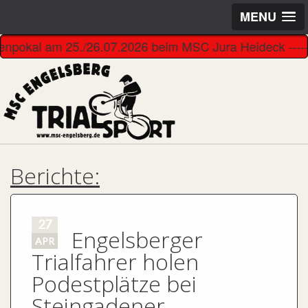
MENU
penpokal am 25./26.07.2026 beim MSC Jura Heideck ------------
Berichte:
27
Engelsberger
APR
Trialfahrer holen
Podestplätze bei
Steingadener