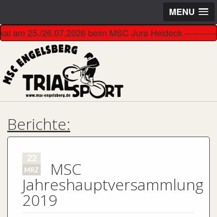
MENU
kal am 25./26.07.2026 beim MSC Jura Heideck -----------------
Berichte:
22
MSC
MRZ
Jahreshauptversammlung
2019