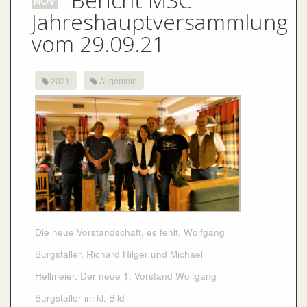
NOV
Jahreshauptversammlung
vom 29.09.21
2021
Allgemein
Die neue Vorstandschaft, es fehlt, Wolfgang
Burgstaller, Richard Hilger und Michael
Hellmeier. Der neue 1. Vorstand Wolfgang
Burgstaller im kl. Bild