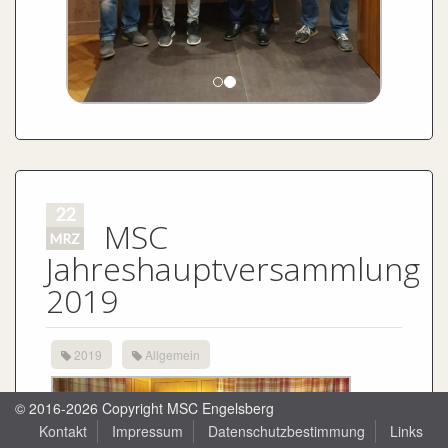
22
MSC
MRZ
Jahreshauptversammlung
2019
2019
Allgemein
© 2016-2026 Copyright MSC Engelsberg
Kontakt
Impressum
Datenschutzbestimmung
Links