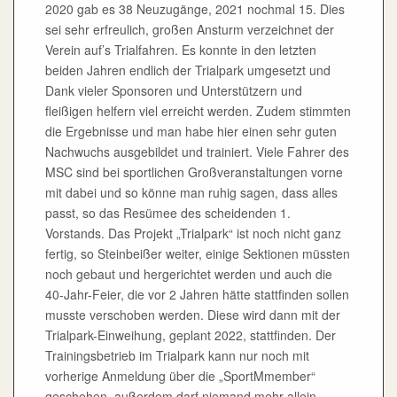
2020 gab es 38 Neuzugänge, 2021 nochmal 15. Dies
sei sehr erfreulich, großen Ansturm verzeichnet der
Verein auf’s Trialfahren. Es konnte in den letzten
beiden Jahren endlich der Trialpark umgesetzt und
Dank vieler Sponsoren und Unterstützern und
fleißigen helfern viel erreicht werden. Zudem stimmten
die Ergebnisse und man habe hier einen sehr guten
Nachwuchs ausgebildet und trainiert. Viele Fahrer des
MSC sind bei sportlichen Großveranstaltungen vorne
mit dabei und so könne man ruhig sagen, dass alles
passt, so das Resümee des scheidenden 1.
Vorstands. Das Projekt „Trialpark“ ist noch nicht ganz
fertig, so Steinbeißer weiter, einige Sektionen müssten
noch gebaut und hergerichtet werden und auch die
40-Jahr-Feier, die vor 2 Jahren hätte stattfinden sollen
musste verschoben werden. Diese wird dann mit der
Trialpark-Einweihung, geplant 2022, stattfinden. Der
Trainingsbetrieb im Trialpark kann nur noch mit
vorherige Anmeldung über die „SportMmember“
geschehen, außerdem darf niemand mehr allein