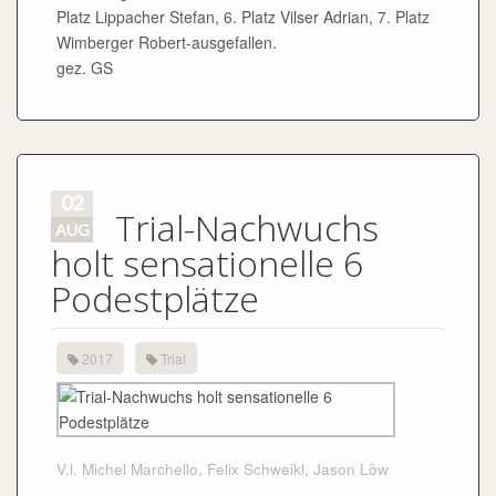
Platz Lippacher Stefan, 6. Platz Vilser Adrian, 7. Platz
Wimberger Robert-ausgefallen.
gez. GS
02
Trial-Nachwuchs
AUG
holt sensationelle 6
Podestplätze
2017
Trial
V.l. Michel Marchello, Felix Schweikl, Jason Löw