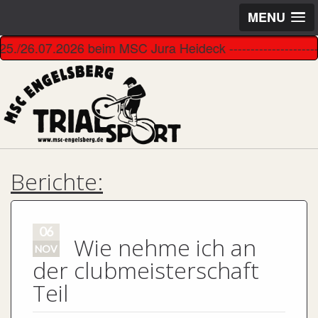
MENU
25./26.07.2026 beim MSC Jura Heideck ------------------------
Berichte:
06
Wie nehme ich an
NOV
der clubmeisterschaft
Teil