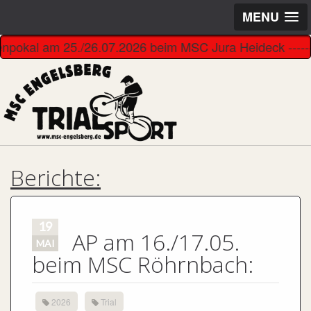
MENU
enpokal am 25./26.07.2026 beim MSC Jura Heideck ------------
Berichte:
19
AP am 16./17.05.
MAI
beim MSC Röhrnbach:
2026
Trial