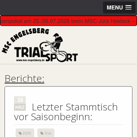
MENU
Alpenpokal am 25./26.07.2026 beim MSC Jura Heideck ---------
Berichte:
18
Letzter Stammtisch
MRZ
vor Saisonbeginn:
2026
Trial