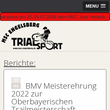
MENU
Alpenpokal am 25./26.07.2026 beim MSC Jura Heideck ---------
Berichte:
19
BMV Meisterehrung
FEB
2022 zur
Oberbayerischen
Trailmeisterschaft